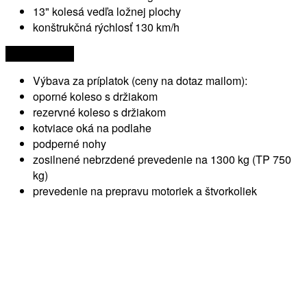
13" kolesá vedľa ložnej plochy
konštrukčná rýchlosť 130 km/h
1010 € s DPH
Výbava za príplatok (ceny na dotaz mailom):
oporné koleso s držiakom
rezervné koleso s držiakom
kotviace oká na podlahe
podperné nohy
zosilnené nebrzdené prevedenie na 1300 kg (TP 750
kg)
prevedenie na prepravu motoriek a štvorkoliek