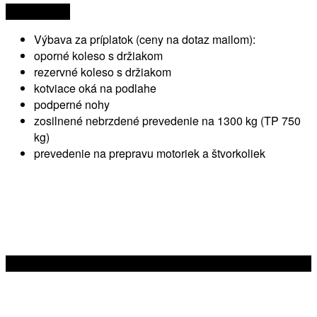
960 € s DPH
Výbava za príplatok (ceny na dotaz mailom):
oporné koleso s držiakom
rezervné koleso s držiakom
kotviace oká na podlahe
podperné nohy
zosilnené nebrzdené prevedenie na 1300 kg (TP 750
kg)
prevedenie na prepravu motoriek a štvorkoliek
MINI-TRANS |
JOZEF BALÁŽ